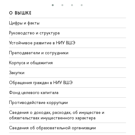
О ВЫШКЕ
Цифры и факты
Л
Руководство и структура
Д
Устойчивое развитие в НИУ ВШЭ
О
Преподаватели и сотрудники
П
Корпуса и общежития
В
Закупки
П
Обращения граждан в НИУ ВШЭ
А
Фонд целевого капитала
Д
Противодействие коррупции
Ц
Сведения о доходах, расходах, об имуществе и
Б
обязательствах имущественного характера
О
Сведения об образовательной организации
О