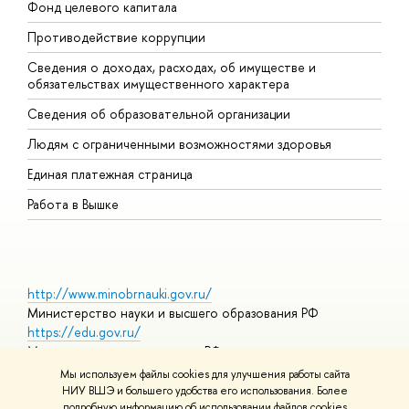
Фонд целевого капитала
Д
Противодействие коррупции
Ц
Сведения о доходах, расходах, об имуществе и
Б
обязательствах имущественного характера
О
Сведения об образовательной организации
О
Людям с ограниченными возможностями здоровья
Единая платежная страница
Работа в Вышке
http://www.minobrnauki.gov.ru/
Министерство науки и высшего образования РФ
https://edu.gov.ru/
Министерство просвещения РФ
https://elearning.hse.ru/mooc
Мы используем файлы cookies для улучшения работы сайта
Массовые открытые онлайн-курсы
НИУ ВШЭ и большего удобства его использования. Более
подробную информацию об использовании файлов cookies