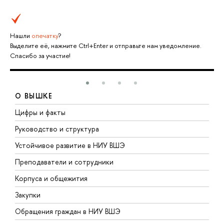
Нашли
опечатку
?
Выделите её, нажмите Ctrl+Enter и отправьте нам уведомление.
Спасибо за участие!
О ВЫШКЕ
Цифры и факты
Л
Руководство и структура
Д
Устойчивое развитие в НИУ ВШЭ
О
Преподаватели и сотрудники
П
Корпуса и общежития
В
Закупки
П
Обращения граждан в НИУ ВШЭ
А