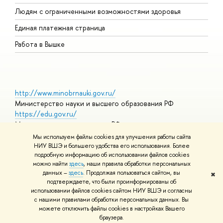
О
Людям с ограниченными возможностями здоровья
Единая платежная страница
Работа в Вышке
http://www.minobrnauki.gov.ru/
Министерство науки и высшего образования РФ
https://edu.gov.ru/
Министерство просвещения РФ
https://elearning.hse.ru/mooc
Мы используем файлы cookies для улучшения работы сайта
Массовые открытые онлайн-курсы
НИУ ВШЭ и большего удобства его использования. Более
подробную информацию об использовании файлов cookies
можно найти
здесь
, наши правила обработки персональных
данных –
здесь
. Продолжая пользоваться сайтом, вы
✖
© НИУ ВШЭ 1993–2026
Адреса и контакты
Условия
подтверждаете, что были проинформированы об
использования материалов
Политика конфиденциальности
Карта
использовании файлов cookies сайтом НИУ ВШЭ и согласны
сайта
с нашими правилами обработки персональных данных. Вы
Шрифты HSE Sans и HSE Slab разработаны в
Школе дизайна НИУ
можете отключить файлы cookies в настройках Вашего
ВШЭ
браузера.
Редактору