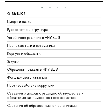
О ВЫШКЕ
Цифры и факты
Л
Руководство и структура
Д
Устойчивое развитие в НИУ ВШЭ
О
Преподаватели и сотрудники
П
Корпуса и общежития
В
Закупки
П
Обращения граждан в НИУ ВШЭ
А
Фонд целевого капитала
Д
Противодействие коррупции
Ц
Сведения о доходах, расходах, об имуществе и
Б
обязательствах имущественного характера
О
Сведения об образовательной организации