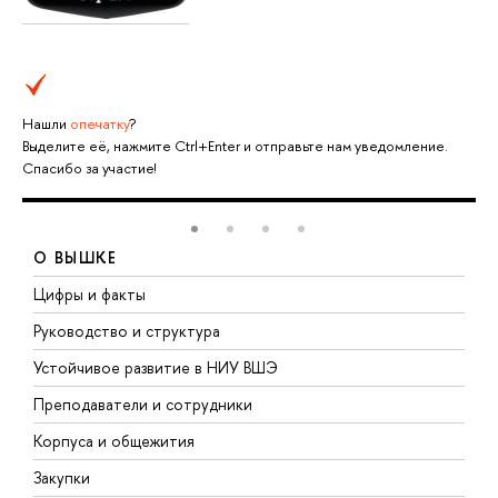
Нашли
опечатку
?
Выделите её, нажмите Ctrl+Enter и отправьте нам уведомление.
Спасибо за участие!
О ВЫШКЕ
Цифры и факты
Л
Руководство и структура
Д
Устойчивое развитие в НИУ ВШЭ
О
Преподаватели и сотрудники
П
Корпуса и общежития
В
Закупки
П