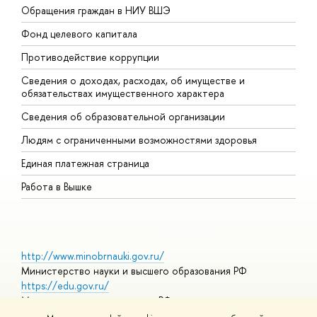
Обращения граждан в НИУ ВШЭ
А
Фонд целевого капитала
Д
Противодействие коррупции
Ц
Сведения о доходах, расходах, об имуществе и
Б
обязательствах имущественного характера
О
Сведения об образовательной организации
О
Людям с ограниченными возможностями здоровья
Единая платежная страница
Работа в Вышке
http://www.minobrnauki.gov.ru/
Министерство науки и высшего образования РФ
https://edu.gov.ru/
Министерство просвещения РФ
https://elearning.hse.ru/mooc