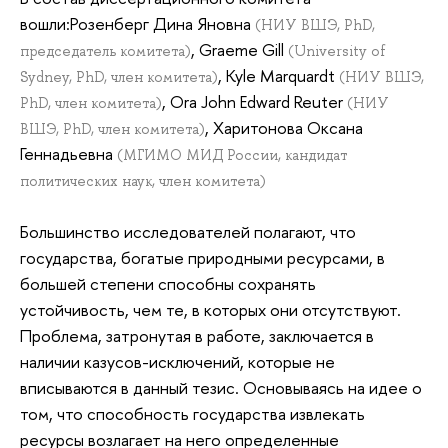
вошли:Розенберг Дина Яновна
(НИУ ВШЭ, PhD,
, Graeme Gill
председатель комитета)
(University of
, Kyle Marquardt
Sydney, PhD, член комитета)
(НИУ ВШЭ,
, Ora John Edward Reuter
PhD, член комитета)
(НИУ
, Харитонова Оксана
ВШЭ, PhD, член комитета)
Геннадьевна
(МГИМО МИД России, кандидат
политических наук, член комитета)
Большинство исследователей полагают, что
государства, богатые природными ресурсами, в
большей степени способны сохранять
устойчивость, чем те, в ко­торых они отсутствуют.
Проблема, затронутая в работе, заключается в
наличии казусов-исключений, которые не
вписываются в данный тезис. Основываясь на идее о
том, что способность государства извлекать
ресурсы возлагает на него определенные