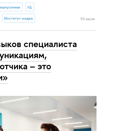
выпускники
IQ
Институт медиа
30 июля
выков специалиста
уникациям,
отчика – это
и»