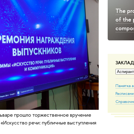
The p
of the 
compos
ЗАКЛА
Памятка 
Расписан
Справочн
льваре прошло торжественное вручение
«Искусство речи: публичные выступления