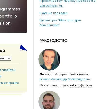
Проектные группы и научные проекты
для аспирантов
rogrammes
Научные площадки
portfolio
Единый трек "Магистратура-
ition
Аспирантура"
РУКОВОДСТВО
ДКИ
аспирантам
Директор Аспирантской школы
–
ие
Ефанов Александр Александрович
ик аспиранта
Электронная почта:
aefanov@hse.ru