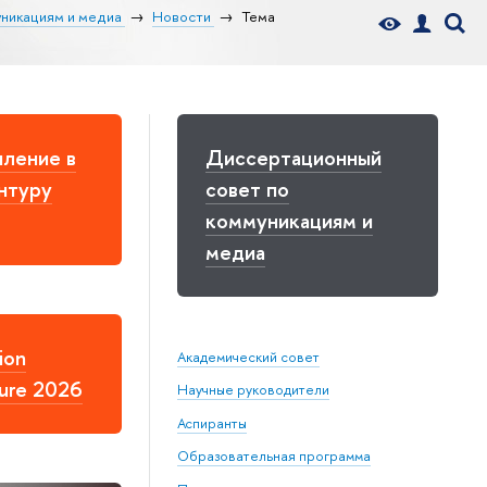
уникациям и медиа
Новости
Тема
ление в
Диссертационный
нтуру
совет по
коммуникациям и
медиа
ion
Академический совет
ure 2026
Научные руководители
Аспиранты
Образовательная программа