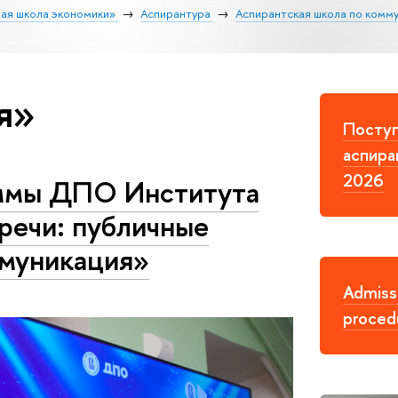
ая школа экономики»
Аспирантура
Аспирантская школа по комм
я»
Поступ
аспира
2026
ммы ДПО Института
речи: публичные
ммуникация»
Admiss
proced