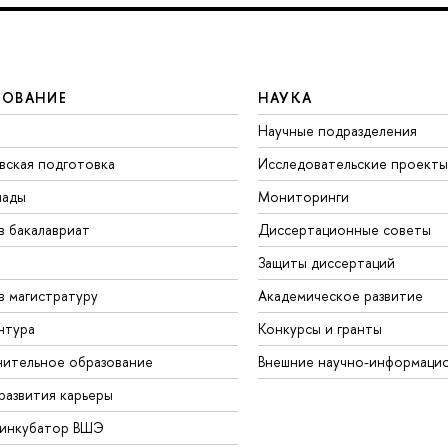
ЗОВАНИЕ
НАУКА
Научные подразделения
вская подготовка
Исследовательские проекты
иады
Мониторинги
в бакалавриат
Диссертационные советы
Защиты диссертаций
в магистратуру
Академическое развитие
нтура
Конкурсы и гранты
ительное образование
Внешние научно-информаци
развития карьеры
-инкубатор ВШЭ