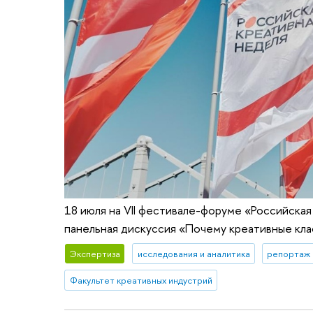
18 июля на VII фестивале-форуме «Российска
панельная дискуссия «Почему креативные кла
Экспертиза
исследования и аналитика
репортаж 
Факультет креативных индустрий