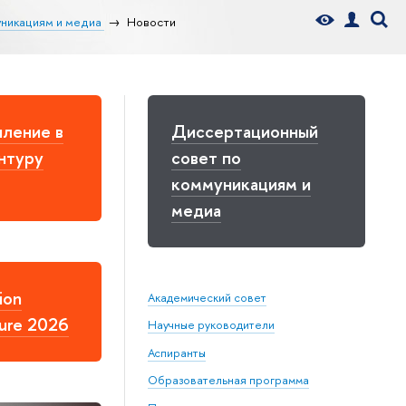
уникациям и медиа
Новости
ление в
Диссертационный
нтуру
совет по
коммуникациям и
медиа
ion
Академический совет
ure 2026
Научные руководители
Аспиранты
Образовательная программа