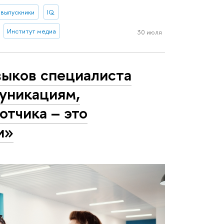
выпускники
IQ
Институт медиа
30 июля
выков специалиста
уникациям,
отчика – это
и»