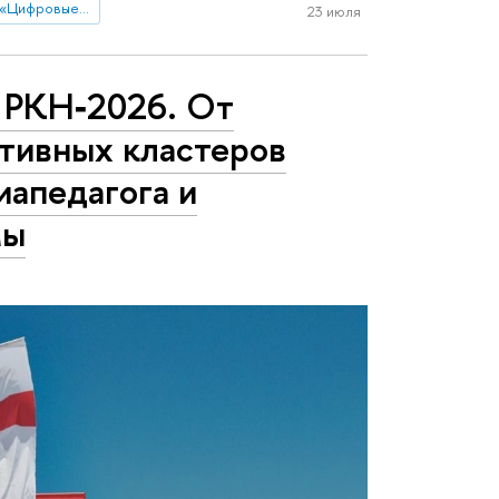
Магистерская программа «Цифровые коммуникации и продуктовая аналитика»
23 июля
РКН‑2026. От
тивных кластеров
иапедагога и
мы