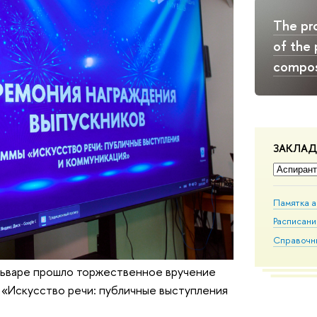
The p
of the 
compos
ЗАКЛА
Памятка 
Расписан
Справочн
льваре прошло торжественное вручение
«Искусство речи: публичные выступления