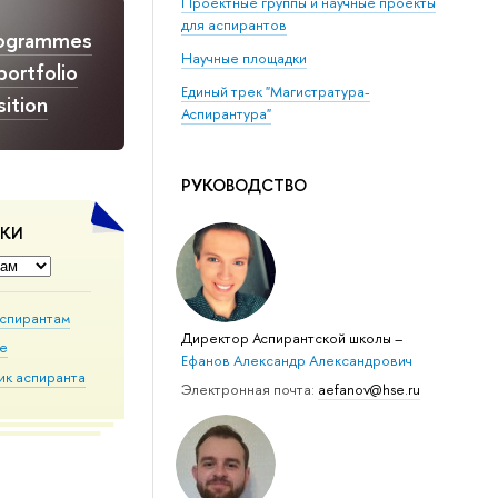
Проектные группы и научные проекты
для аспирантов
rogrammes
Научные площадки
portfolio
Единый трек "Магистратура-
ition
Аспирантура"
РУКОВОДСТВО
ДКИ
аспирантам
Директор Аспирантской школы
–
ие
Ефанов Александр Александрович
ик аспиранта
Электронная почта:
aefanov@hse.ru