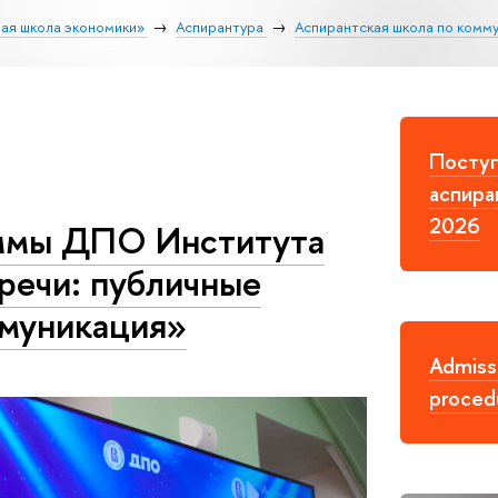
ая школа экономики»
Аспирантура
Аспирантская школа по комм
Поступ
аспира
2026
ммы ДПО Института
речи: публичные
ммуникация»
Admiss
proced