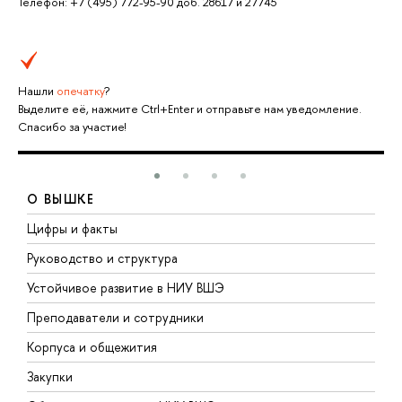
Телефон: +7 (495) 772-95-90 доб. 28617 и 27745
Нашли
опечатку
?
Выделите её, нажмите Ctrl+Enter и отправьте нам уведомление.
Спасибо за участие!
О ВЫШКЕ
Цифры и факты
Л
Руководство и структура
Д
Устойчивое развитие в НИУ ВШЭ
О
Преподаватели и сотрудники
П
Корпуса и общежития
В
Закупки
П