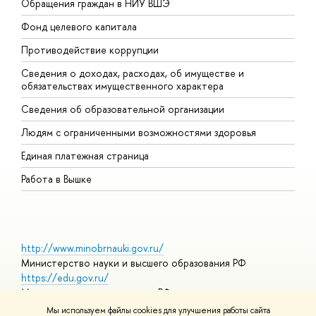
Обращения граждан в НИУ ВШЭ
А
Фонд целевого капитала
Д
Противодействие коррупции
Ц
Сведения о доходах, расходах, об имуществе и
Б
обязательствах имущественного характера
О
Сведения об образовательной организации
О
Людям с ограниченными возможностями здоровья
Единая платежная страница
Работа в Вышке
http://www.minobrnauki.gov.ru/
Министерство науки и высшего образования РФ
https://edu.gov.ru/
Министерство просвещения РФ
https://elearning.hse.ru/mooc
Мы используем файлы cookies для улучшения работы сайта