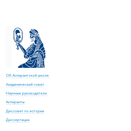
Об Аспирантской школе
Академический совет
Научные руководители
Аспиранты
Диссовет по истории
Диссертации