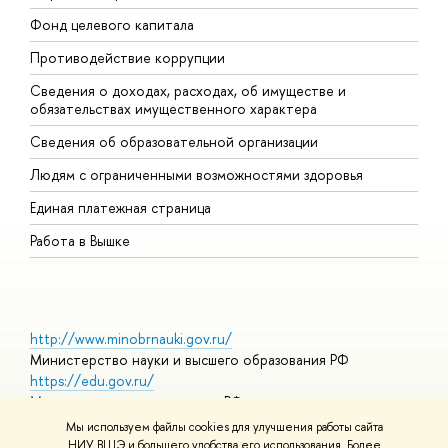
Фонд целевого капитала
Д
Противодействие коррупции
Ц
Сведения о доходах, расходах, об имуществе и
Б
обязательствах имущественного характера
О
Сведения об образовательной организации
О
Людям с ограниченными возможностями здоровья
Единая платежная страница
Работа в Вышке
http://www.minobrnauki.gov.ru/
Министерство науки и высшего образования РФ
https://edu.gov.ru/
Министерство просвещения РФ
https://elearning.hse.ru/mooc
Мы используем файлы cookies для улучшения работы сайта
Массовые открытые онлайн-курсы
НИУ ВШЭ и большего удобства его использования. Более