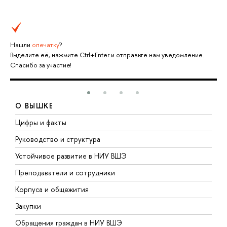
Нашли
опечатку
?
Выделите её, нажмите Ctrl+Enter и отправьте нам уведомление.
Спасибо за участие!
О ВЫШКЕ
Цифры и факты
Л
Руководство и структура
Д
Устойчивое развитие в НИУ ВШЭ
О
Преподаватели и сотрудники
П
Корпуса и общежития
В
Закупки
П
Обращения граждан в НИУ ВШЭ
А