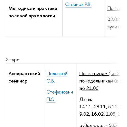
Стоянов Р.В.
Методика и практика
По пятни
полевой археологии
02.02 и 0
аудитори
2 курс:
Аспирантский
Польской
По пятницам (во 2 мо
семинар
С.В.
понедельникам (в 3 м
до 21.00
Стефанович
П.С.
Даты:
14.11, 28.11, 5.12, 12.
9.02, 16.02, 1.03, 16.0
аудитория - 505