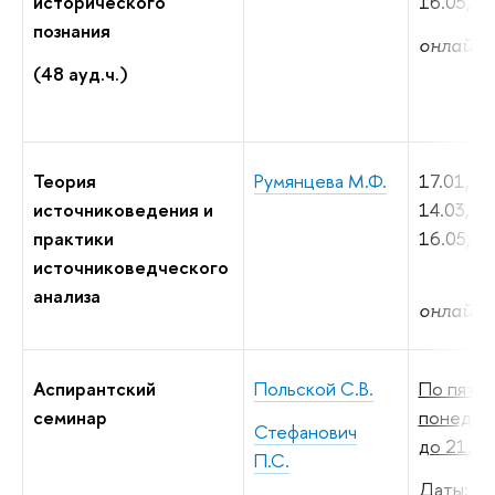
исторического
16.05, 30
познания
онлайн,
(48 ауд.ч.)
Теория
Румянцева М.Ф.
17.01, 31
источниковедения и
14.03, 28
практики
16.05, 30
источниковедческого
анализа
онлайн,
Аспирантский
Польской С.В.
По пятни
семинар
понедель
Стефанович
до 21.00
П.С.
Даты: