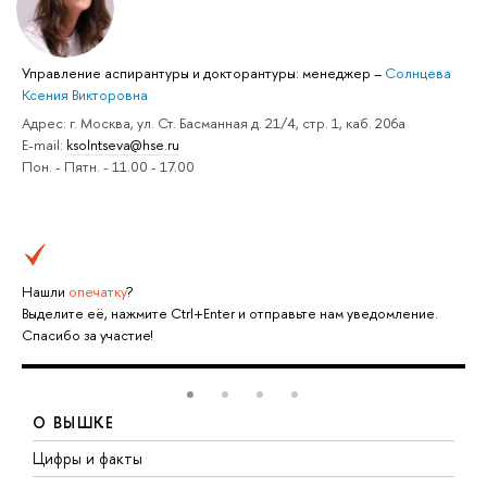
Управление аспирантуры и докторантуры: менеджер
–
Солнцева
Ксения Викторовна
Адрес: г. Москва, ул. Ст. Басманная д. 21/4, стр. 1, каб. 206а
E-mail:
ksolntseva@hse.ru
Пон. - Пятн. - 11.00 - 17.00
Нашли
опечатку
?
Выделите её, нажмите Ctrl+Enter и отправьте нам уведомление.
Спасибо за участие!
О ВЫШКЕ
Цифры и факты
Л