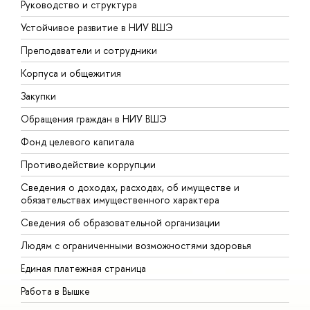
Руководство и структура
Д
Устойчивое развитие в НИУ ВШЭ
О
Преподаватели и сотрудники
П
Корпуса и общежития
В
Закупки
П
Обращения граждан в НИУ ВШЭ
А
Фонд целевого капитала
Д
Противодействие коррупции
Ц
Сведения о доходах, расходах, об имуществе и
Б
обязательствах имущественного характера
О
Сведения об образовательной организации
О
Людям с ограниченными возможностями здоровья
Единая платежная страница
Работа в Вышке