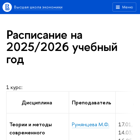
Высшая школа экономики
Меню
Расписание на
2025/2026 учебный
год
1 курс:
Дисциплина
Преподаватель
Да
Теории и методы
Румянцева М.Ф.
17.01, 31
современного
14.03, 28