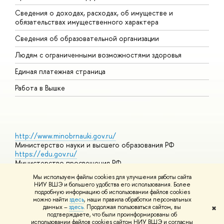
Сведения о доходах, расходах, об имуществе и
Б
обязательствах имущественного характера
О
Сведения об образовательной организации
О
Людям с ограниченными возможностями здоровья
Единая платежная страница
Работа в Вышке
http://www.minobrnauki.gov.ru/
Министерство науки и высшего образования РФ
https://edu.gov.ru/
Министерство просвещения РФ
https://elearning.hse.ru/mooc
Мы используем файлы cookies для улучшения работы сайта
Массовые открытые онлайн-курсы
НИУ ВШЭ и большего удобства его использования. Более
подробную информацию об использовании файлов cookies
можно найти
здесь
, наши правила обработки персональных
данных –
здесь
. Продолжая пользоваться сайтом, вы
✖
© НИУ ВШЭ 1993–2026
Адреса и контакты
Условия
подтверждаете, что были проинформированы об
использования материалов
Политика конфиденциальности
Карта
использовании файлов cookies сайтом НИУ ВШЭ и согласны