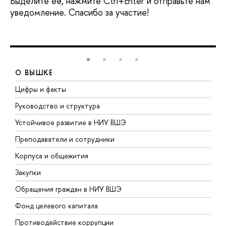
Выделите её, нажмите Ctrl+Enter и отправьте нам
уведомление. Спасибо за участие!
О ВЫШКЕ
Цифры и факты
Л
Руководство и структура
Д
Устойчивое развитие в НИУ ВШЭ
О
Преподаватели и сотрудники
П
Корпуса и общежития
В
Закупки
П
Обращения граждан в НИУ ВШЭ
А
Фонд целевого капитала
Д
Противодействие коррупции
Ц