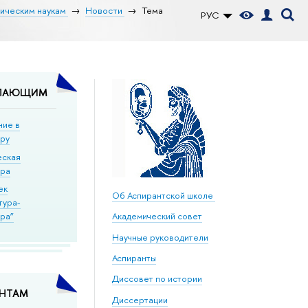
рическим наукам
Новости
Тема
РУС
ПАЮЩИМ
ние в
уру
еская
ура
ек
Об Аспирантской школе
тура-
ра”
Академический совет
Научные руководители
Аспиранты
Диссовет по истории
АНТАМ
Диссертации