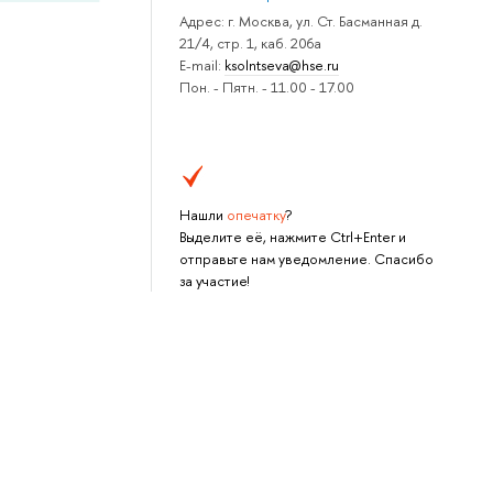
Адрес: г. Москва, ул. Ст. Басманная д.
21/4, стр. 1, каб. 206а
E-mail:
ksolntseva@hse.ru
Пон. - Пятн. - 11.00 - 17.00
Нашли
опечатку
?
Выделите её, нажмите Ctrl+Enter и
отправьте нам уведомление. Спасибо
за участие!