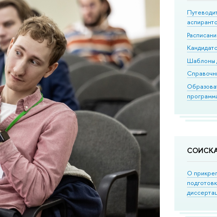
Путеводи
аспирант
Расписан
Кандидатс
Шаблоны 
Справочн
Образова
программ
СОИСК
О прикре
подготов
диссерта