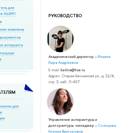
тель для
ов АШИН
РУКОВОДСТВО
ие
кие экзамены
документов
ик аспиранта
тельная
Академический директор
–
Ильина
а
Кира Андреевна
Е-mail:
keilina@hse.ru
Адрес: Старая Басманная ул., д. 21/4,
стр. 3, каб. Л-407
АТЕЛЯМ
плении для
ки
ции
Управление аспирантуры и
докторантуры: менеджер
–
Солнцева
Ксения Викторовна