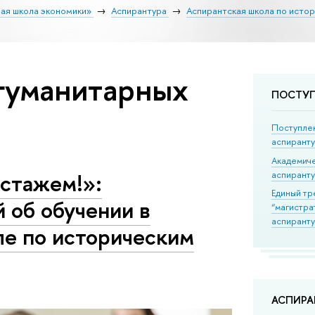
ая школа экономики»
Аспирантура
Аспирантская школа по исто
 гуманитарных
ПОСТУ
Поступле
аспирант
Академич
стажем!»:
аспирант
Единый тр
 об обучении в
“магистра
аспиранту
е по историческим
АСПИР