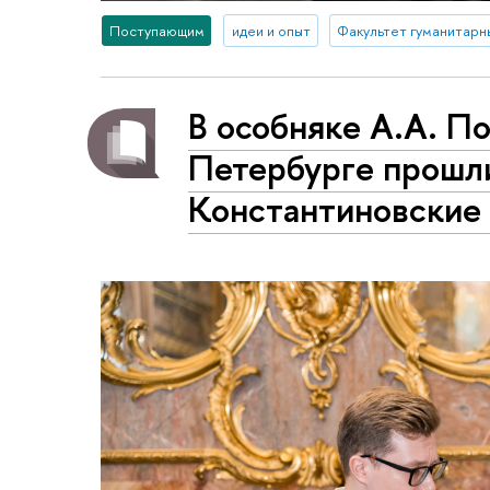
Поступающим
идеи и опыт
Факультет гуманитарн
В особняке А.А. П
Петербурге прошл
Константиновские 