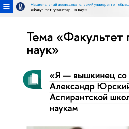
Национальный исследовательский университет «Высш
«Факультет гуманитарных наук»
Тема «Факультет
наук»
«Я — вышкинец со 
Александр Юрский
Аспирантской школ
наукам