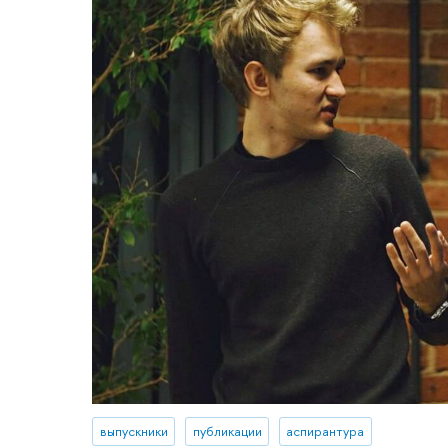
выпускники
публикации
аспирантура