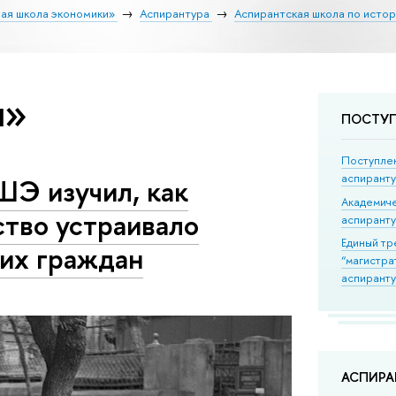
ая школа экономики»
Аспирантура
Аспирантская школа по исто
и»
ПОСТУ
Поступле
аспирант
ШЭ изучил, как
Академич
ство устраивало
аспирант
Единый тр
оих граждан
“магистра
аспиранту
АСПИР