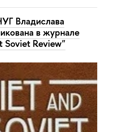
НУГ Владислава
икована в журнале
t Soviet Review"