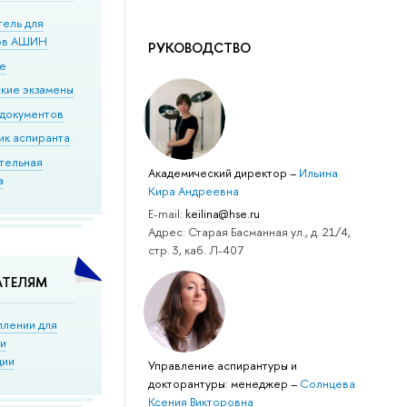
тель для
ов АШИН
РУКОВОДСТВО
ие
кие экзамены
документов
ик аспиранта
тельная
Академический директор
–
Ильина
а
Кира Андреевна
Е-mail:
keilina@hse.ru
Адрес: Старая Басманная ул., д. 21/4,
стр. 3, каб. Л-407
АТЕЛЯМ
плении для
ки
ции
Управление аспирантуры и
докторантуры: менеджер
–
Солнцева
Ксения Викторовна