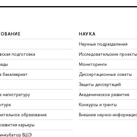
ЗОВАНИЕ
НАУКА
Научные подразделения
вская подготовка
Исследовательские проекты
иады
Мониторинги
в бакалавриат
Диссертационные советы
Защиты диссертаций
в магистратуру
Академическое развитие
нтура
Конкурсы и гранты
ительное образование
Внешние научно-информаци
развития карьеры
-инкубатор ВШЭ