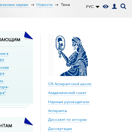
рическим наукам
Новости
Тема
РУС
ПАЮЩИМ
ние в
уру
еская
ура
ек
Об Аспирантской школе
тура-
ра”
Академический совет
Научные руководители
Аспиранты
Диссовет по истории
АНТАМ
Диссертации