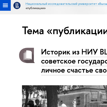
Национальный исследовательский университет «Высш
«публикации»
Тема «публикаци
Историк из НИУ В
советское государ
личное счастье св