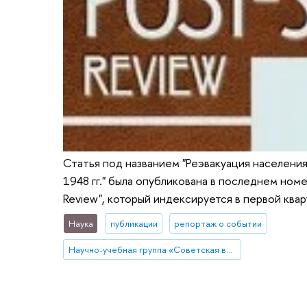
Статья под названием "Реэвакуация населени
1948 гг." была опубликована в последнем номе
Review", который индексируется в первой квар
Наука
публикации
репортаж о событии
Научно-учебная группа «Советская власть и общество»