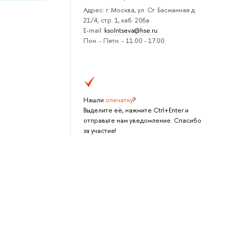
Адрес: г. Москва, ул. Ст. Басманная д.
21/4, стр. 1, каб. 206а
E-mail:
ksolntseva@hse.ru
Пон. - Пятн. - 11.00 - 17.00
Нашли
опечатку
?
Выделите её, нажмите Ctrl+Enter и
отправьте нам уведомление. Спасибо
за участие!