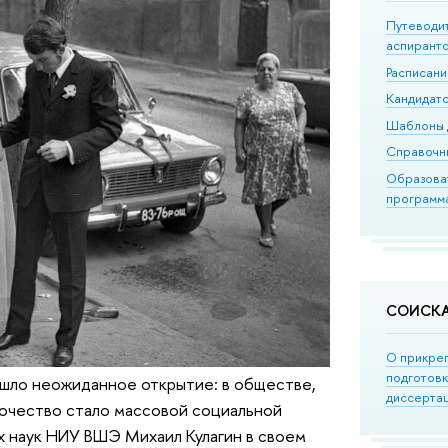
Путеводи
аспирант
Расписан
Кандидатс
Шаблоны 
Справочн
Образова
программ
СОИСК
О прикре
подготов
шло неожиданное открытие: в обществе,
диссерта
ночество стало массовой социальной
х наук НИУ ВШЭ Михаил Кулагин в своем