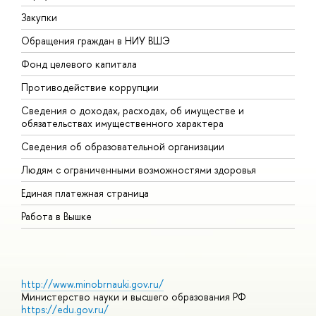
Закупки
П
Обращения граждан в НИУ ВШЭ
А
Фонд целевого капитала
Д
Противодействие коррупции
Ц
Сведения о доходах, расходах, об имуществе и
Б
обязательствах имущественного характера
О
Сведения об образовательной организации
О
Людям с ограниченными возможностями здоровья
Единая платежная страница
Работа в Вышке
http://www.minobrnauki.gov.ru/
Министерство науки и высшего образования РФ
https://edu.gov.ru/