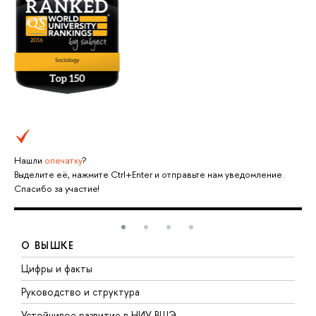
Нашли
опечатку
?
Выделите её, нажмите Ctrl+Enter и отправьте нам уведомление.
Спасибо за участие!
О ВЫШКЕ
Цифры и факты
Л
Руководство и структура
Д
Устойчивое развитие в НИУ ВШЭ
О