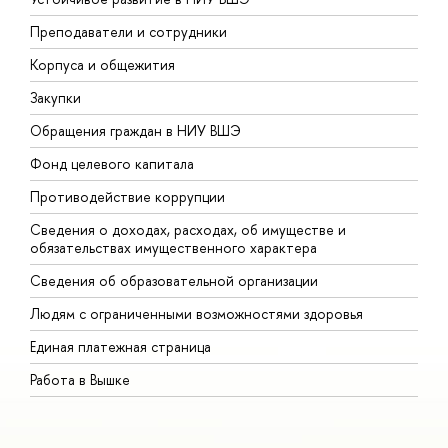
Преподаватели и сотрудники
П
Корпуса и общежития
В
Закупки
П
Обращения граждан в НИУ ВШЭ
А
Фонд целевого капитала
Д
Противодействие коррупции
Ц
Сведения о доходах, расходах, об имуществе и
Б
обязательствах имущественного характера
О
Сведения об образовательной организации
О
Людям с ограниченными возможностями здоровья
Единая платежная страница
Работа в Вышке