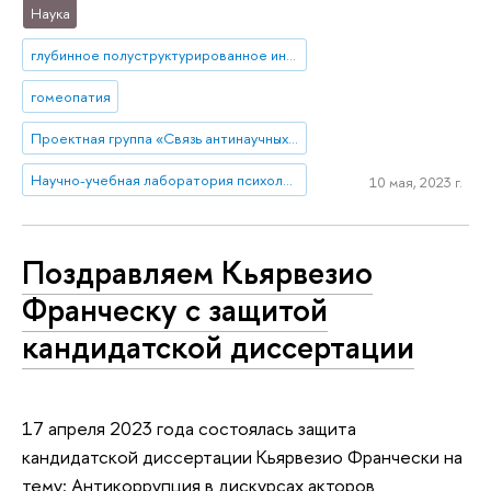
Наука
глубинное полуструктурированное интервью
гомеопатия
Проектная группа «Связь антинаучных и конспирологических верований с благополучием и заботой о здоровье у россиян»
Научно-учебная лаборатория психологии социального неравенства
10 мая, 2023 г.
Поздравляем Кьярвезио
Франческу с защитой
кандидатской диссертации
17 апреля 2023 года состоялась защита
кандидатской диссертации Кьярвезио Франчески на
тему: Антикоррупция в дискурсах акторов