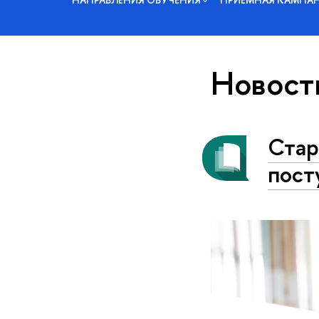
Новост
Стар
пост