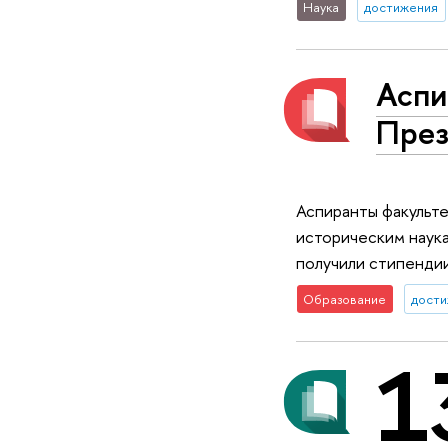
Наука
достижения
Аспи
През
Аспиранты факульте
историческим наука
получили стипендии
Образование
дост
1