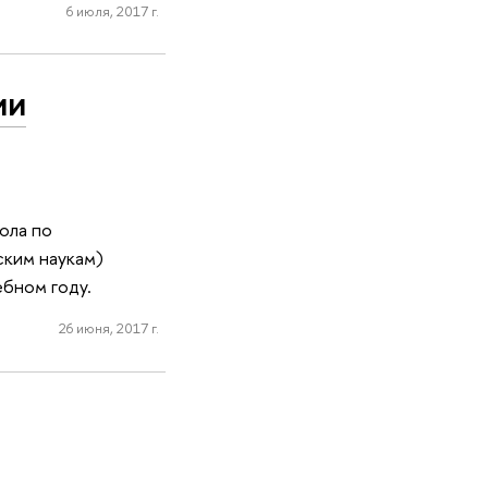
6 июля, 2017 г.
ии
ола по
ским наукам)
бном году.
26 июня, 2017 г.