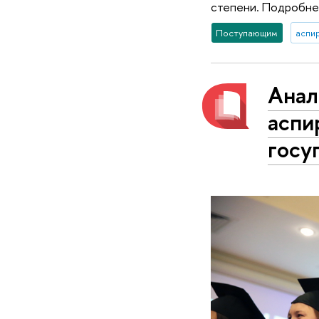
степени. Подробне
Поступающим
аспи
Анал
аспи
госу