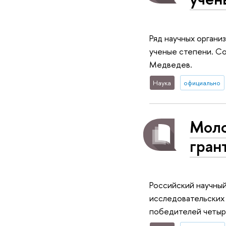
Ряд научных органи
ученые степени. С
Медведев.
Наука
официально
Моло
гран
Российский научны
исследовательских
победителей четыр