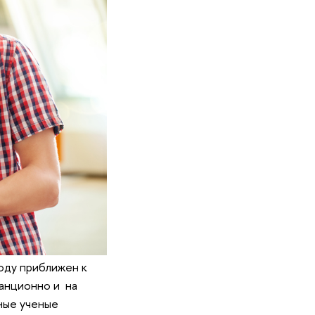
оду приближен к
танционно и на
ные ученые