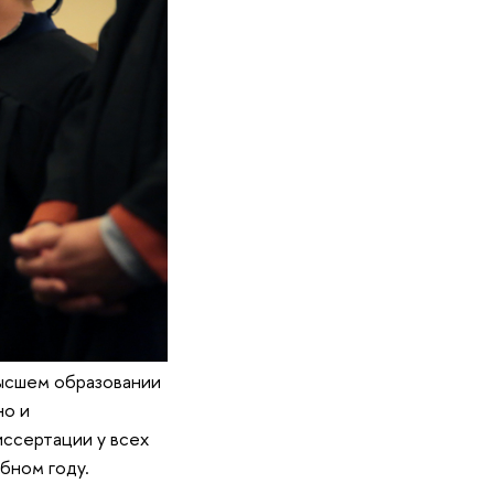
высшем образовании
но и
иссертации у всех
бном году.