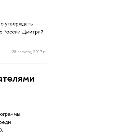
но утверждать
р России Дмитрий
25 августа, 2017 г.
ателями
рограммы
Среди
Э.