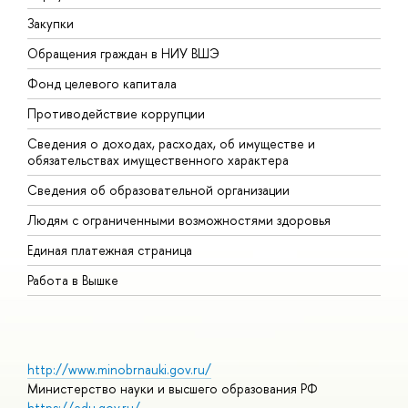
Закупки
П
Обращения граждан в НИУ ВШЭ
А
Фонд целевого капитала
Д
Противодействие коррупции
Ц
Сведения о доходах, расходах, об имуществе и
Б
обязательствах имущественного характера
О
Сведения об образовательной организации
О
Людям с ограниченными возможностями здоровья
Единая платежная страница
Работа в Вышке
http://www.minobrnauki.gov.ru/
Министерство науки и высшего образования РФ
https://edu.gov.ru/