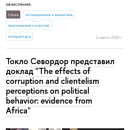
зачисления.
Наука
исследования и аналитика
приглашение к участию
аспирантура
2 марта, 2023 г.
Токло Севордор представил
доклад "The effects of
corruption and clientelism
perceptions on political
behavior: evidence from
Africa"