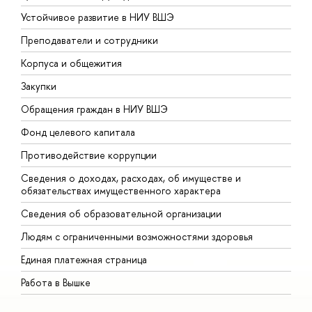
Устойчивое развитие в НИУ ВШЭ
О
Преподаватели и сотрудники
П
Корпуса и общежития
В
Закупки
П
Обращения граждан в НИУ ВШЭ
А
Фонд целевого капитала
Д
Противодействие коррупции
Ц
Сведения о доходах, расходах, об имуществе и
Б
обязательствах имущественного характера
О
Сведения об образовательной организации
О
Людям с ограниченными возможностями здоровья
Единая платежная страница
Работа в Вышке